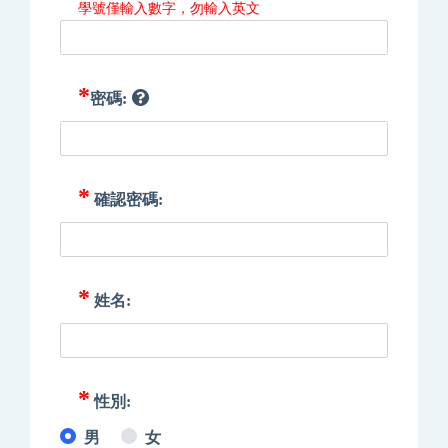
學號僅輸入數字，勿輸入英文
*
密碼:
*
確認密碼:
*
姓名:
*
性別:
男
女