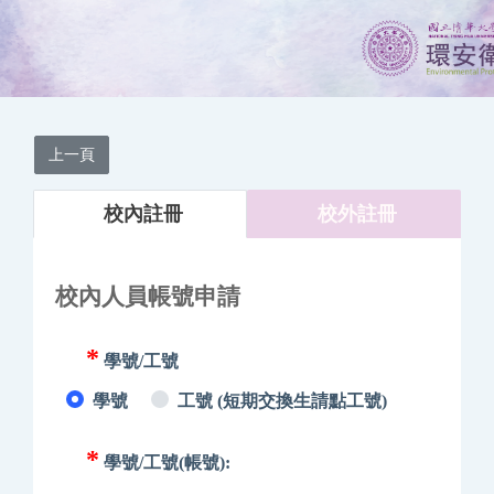
上一頁
校內註冊
校外註冊
校內人員帳號申請
*
學號/工號
學號
工號 (短期交換生請點工號)
*
學號/工號(帳號):